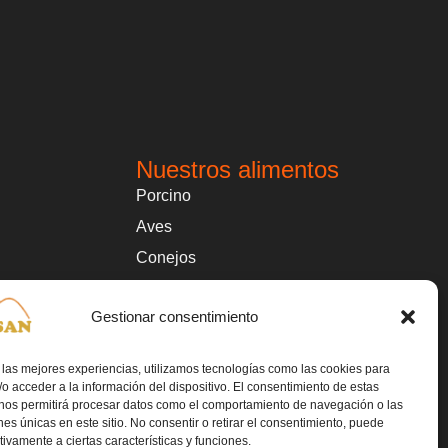
Nuestros alimentos
Porcino
Aves
Conejos
Ovino y caprino
Gestionar consentimiento
Mascotas
 las mejores experiencias, utilizamos tecnologías como las cookies para
o acceder a la información del dispositivo. El consentimiento de estas
 nos permitirá procesar datos como el comportamiento de navegación o las
ones únicas en este sitio. No consentir o retirar el consentimiento, puede
tivamente a ciertas características y funciones.