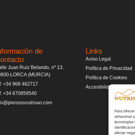
nformación de
Links
ontacto
Aviso Legal
lle Juan Ruiz Belando, nº 13.
Política de Privacidad
0800-LORCA (MURCIA)
Política de Cookies
f: +34 968 462717
Accesibilidad
f: +34 670859540
fo@piensosnutrisan.com
Para ofrecer
almacenar y/
tecnologías
identificaci
afectar nega