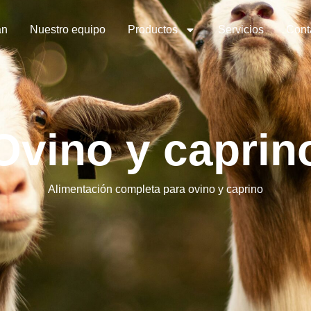
an
Nuestro equipo
Productos
Servicios
Cont
Ovino y caprin
Alimentación completa para ovino y caprino