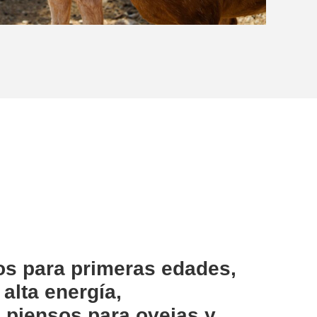
os para primeras edades,
alta energía,
 piensos para ovejas y